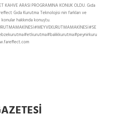
T KAHVE ARASI PROGRAMINA KONUK OLDU. Gıda
ffect Gıda Kurutma Teknolojisi nin farkları ve
n konular hakkında konuştu.
KURUTMAMAKİNESİ#MEYVEKURUTMAMAKİNESİ#SE
zekurutma#etkurutma#balıkkurutma#peynirkuru
fareffect.com
GAZETESİ