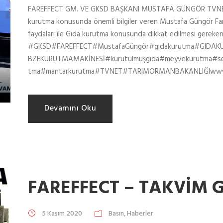
FAREFFECT GM. VE GKSD BAŞKANI MUSTAFA GÜNGÖR TVNE
kurutma konusunda önemli bilgiler veren Mustafa Güngör Fare
faydaları ile Gıda kurutma konusunda dikkat edilmesi gereke
#GKSD#FAREFFECT#MustafaGüngör#gıdakurutma#GIDA
BZEKURUTMAMAKİNESİ#kurutulmuşgıda#meyvekurutma#seb
tma#mantarkurutma#TVNET#TARIMORMANBAKANLIĞIwww.
Devamını Oku
FAREFFECT – TAKVİM 
5 Kasım 2020
Basın
,
Haberler