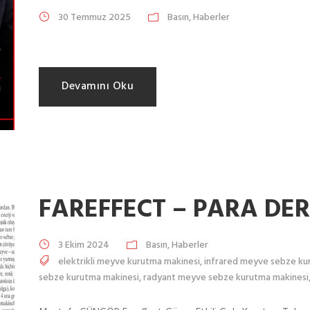
30 Temmuz 2025
Basın
,
Haberler
Devamını Oku
FAREFFECT – PARA DER
3 Ekim 2024
Basın
,
Haberler
elektrikli meyve kurutma makinesi
,
infrared meyve sebze ku
sebze kurutma makinesi
,
radyant meyve sebze kurutma makinesi