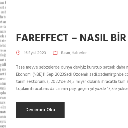
FAREFFECT – NASIL Bİ
16 Eylül 2023
Basın
,
Haberler
Taze meyve sebzelerde dünya deviyiz kurutup satsak daha mı ç
Ekonomi (NBE)11 Sep 2023Sadi Özdemir sadi.ozdemir@nbe.com.t
tarım sektörümüz, 2022’de 34,2 milyar dolarlık ihracatla tüm z
toplam ihracatımızda tarımın payı geçen yıl yüzde 13,5’e yükselm
Devamını Oku