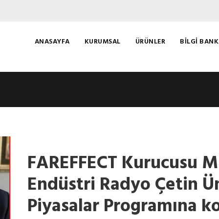
ANASAYFA
KURUMSAL
ÜRÜNLER
BILGI BANK
FAREFFECT Kurucusu M
Endüstri Radyo Çetin Ün
Piyasalar Programına ko