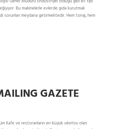
jisi Genel Müdürü Endüstriyel olduğu gibi ev tipi
a değişiyor. Bu makinelerle evlerde gıda kurutmak
di sorunları meydana getirmektedir. Hem tonaj, hem
MAILING GAZETE
üm Kafe ve restoranların en büyük sıkıntısı olan