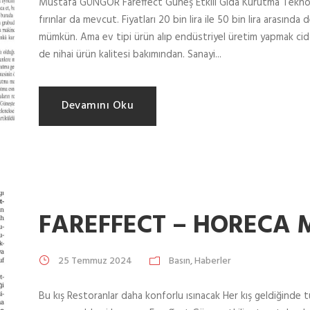
Mustafa GÜNGÖR Fareffect Güneş Etkili Gıda Kurutma Teknolo
fırınlar da mevcut. Fiyatları 20 bin lira ile 50 bin lira arasınd
mümkün. Ama ev tipi ürün alıp endüstriyel üretim yapmak cid
de nihai ürün kalitesi bakımından. Sanayi...
Devamını Oku
FAREFFECT – HORECA 
25 Temmuz 2024
Basın
,
Haberler
Bu kış Restoranlar daha konforlu ısınacak Her kış geldiğinde t