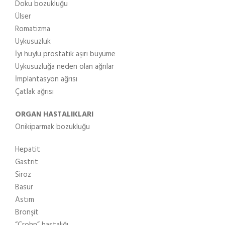
Doku bozukluğu
Ülser
Romatizma
Uykusuzluk
İyi huylu prostatik aşırı büyüme
Uykusuzluğa neden olan ağrılar
İmplantasyon ağrısı
Çatlak ağrısı
ORGAN HASTALIKLARI
Onikiparmak bozukluğu
Hepatit
Gastrit
Siroz
Basur
Astım
Bronşit
“Crohn” hastalığı