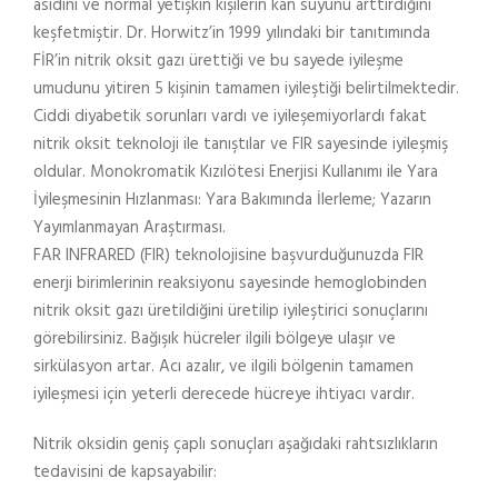
asidini ve normal yetişkin kişilerin kan suyunu arttırdığını
keşfetmiştir. Dr. Horwitz’in 1999 yılındaki bir tanıtımında
FİR’in nitrik oksit gazı ürettiği ve bu sayede iyileşme
umudunu yitiren 5 kişinin tamamen iyileştiği belirtilmektedir.
Ciddi diyabetik sorunları vardı ve iyileşemiyorlardı fakat
nitrik oksit teknoloji ile tanıştılar ve FIR sayesinde iyileşmiş
oldular. Monokromatik Kızılötesi Enerjisi Kullanımı ile Yara
İyileşmesinin Hızlanması: Yara Bakımında İlerleme; Yazarın
Yayımlanmayan Araştırması.
FAR INFRARED (FIR) teknolojisine başvurduğunuzda FIR
enerji birimlerinin reaksiyonu sayesinde hemoglobinden
nitrik oksit gazı üretildiğini üretilip iyileştirici sonuçlarını
görebilirsiniz. Bağışık hücreler ilgili bölgeye ulaşır ve
sirkülasyon artar. Acı azalır, ve ilgili bölgenin tamamen
iyileşmesi için yeterli derecede hücreye ihtiyacı vardır.
Nitrik oksidin geniş çaplı sonuçları aşağıdaki rahtsızlıkların
tedavisini de kapsayabilir: