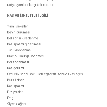
radyasyonlara karşı tek çaredir.
KAS VE İSKELETLE İLGİLİ
Yaralı sekeller
Beyin çürümesi
Bel ağrısı Kireçlenme
Kas spazmı giderilmesi
TMJ kireçlenme
Kramp Omurga incinmesi
Bel zorlanması
Kas gerilimi
Omurilik şeridi şoku İleri egzersiz sonucu kas ağrısı
Burs iltihabı
Kas spazmı
Diz yaraları
Felç
Siyatik ağrısı