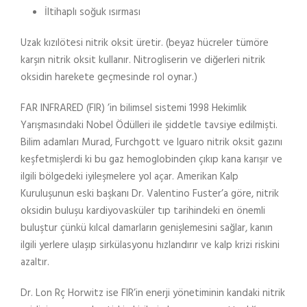
İltihaplı soğuk ısırması
Uzak kızılötesi nitrik oksit üretir. (beyaz hücreler tümöre
karşın nitrik oksit kullanır. Nitrogliserin ve diğerleri nitrik
oksidin harekete geçmesinde rol oynar.)
FAR INFRARED (FIR) ’in bilimsel sistemi 1998 Hekimlik
Yarışmasındaki Nobel Ödülleri ile şiddetle tavsiye edilmişti.
Bilim adamları Murad, Furchgott ve Iguaro nitrik oksit gazını
keşfetmişlerdi ki bu gaz hemoglobinden çıkıp kana karışır ve
ilgili bölgedeki iyileşmelere yol açar. Amerikan Kalp
Kuruluşunun eski başkanı Dr. Valentino Fuster’a göre, nitrik
oksidin buluşu kardiyovasküler tıp tarihindeki en önemli
buluştur çünkü kılcal damarların genişlemesini sağlar, kanın
ilgili yerlere ulaşıp sirkülasyonu hızlandırır ve kalp krizi riskini
azaltır.
Dr. Lon Rç Horwitz ise FIR’in enerji yönetiminin kandaki nitrik