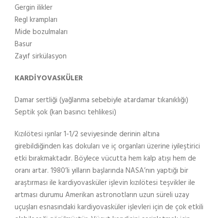
Gergin ilikler
Regl krampları
Mide bozulmaları
Basur
Zayıf sirkülasyon
KARDİYOVASKÜLER
Damar sertliği (yağlanma sebebiyle atardamar tıkanıklığı)
Septik şok (kan basıncı tehlikesi)
Kızılötesi ışınlar 1-1/2 seviyesinde derinin altına
girebildiğinden kas dokuları ve iç organları üzerine iyileştirici
etki bırakmaktadır. Böylece vücutta hem kalp atışı hem de
oranı artar. 1980’li yılların başlarında NASA’nın yaptığı bir
araştırması ile kardiyovasküler işlevin kızılötesi teşvikler ile
artması durumu Amerikan astronotların uzun süreli uzay
uçuşları esnasındaki kardiyovasküler işlevleri için de çok etkili