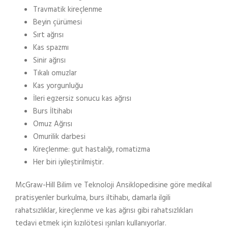
Travmatik kireçlenme
Beyin çürümesi
Sırt ağrısı
Kas spazmı
Sinir ağrısı
Tıkalı omuzlar
Kas yorgunluğu
İleri egzersiz sonucu kas ağrısı
Burs İltihabı
Omuz Ağrısı
Omurilik darbesi
Kireçlenme: gut hastalığı, romatizma
Her biri iyileştirilmiştir.
McGraw-Hill Bilim ve Teknoloji Ansiklopedisine göre medikal
pratisyenler burkulma, burs iltihabı, damarla ilgili
rahatsızlıklar, kireçlenme ve kas ağrısı gibi rahatsızlıkları
tedavi etmek için kızılötesi ışınları kullanıyorlar.