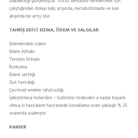
olabileceği görülmüştür. Vücut kendisini serinletmek için
çalıştığından dolayı kalp atışında, metabolizmada ve kan
akışında bir artış olur.
TAHRİŞ EDİCİ SIZMA, ÖDEM VE SALGILAR
Eklemlerdeki ödem
Eklem iltihabı
Tendon İltihabı
Burkulma
Eklem sertliği
Gut hastalığı
Çevresel emilme rahatsızlığı
İyileştirmeyi hızlandırır – kızılötesi tedavileri o kadar başarılı
olmuş ki hastaların hastanede konaklama oranı yaklaşık % 25
oranında azalmıştır.
KANSER