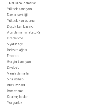
Tıkalı kılcal damarlar
Yüksek tansiyon
Damar sertliği
Yüksek kan basıncı
Düşük kan basıncı
Atardamar rahatsızlığı
Kireçlenme
Siyatik ağrı
Bel/sırt ağrısı
Emoroit
Gergin tansiyon
Diyabet
Varisli damarlar
Sinir iltihabı
Burs iltihabı
Romatizma
Kasılmış kaslar
Yorgunluk