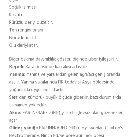
Soğuk ısırması
Kaşıntı
Pürüzlü deriyi düzeltir.
Ten rengini onarır.
Nörodermatit
Ölü deriyi atar.
Diğer bakıma dayanıklılık gösterildiğinde ülser iyileştirilir.
Kepek:
Kafa derisinde kan akışı artışı ile
Yanma:
Yanma ve yaralardan gelen ağrı/acı geniş oranda
azalır. Yanma vakalarında FIR tedavisi Asya bölgesinde
yoğunlukla uygulanmaktadır.
Sert deri tümörü- büyük ölçüde giderilir, bazı durumlarda
tamamen yok edilir.
Akne:
FAR INFRARED (FIR) yıllardır işlevsiz olan gözenekleri
açar
Güneş yanığı:
FAR INFRARED (FIR) radyasyonları Clayton’s
Electrotherapy, Ninth Ed.’ye göre aşırı mor ötesi