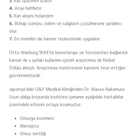
3.
Kas spazmını azaltır.
4.
Acıyı hafifletir.
5.
Kan akışını hızlandırır.
6.
İltihap sızması, ödem ve salgıların çözülmesine yardımcı
olur.
7.
En önemlisi de kanser tedavisinde uygulanır.
Otto Warburg 1944’te kemoterapi ve fotosentez bağlantılı
kanser ile x ışınları kullanımı içerikli araştırması ile Nobel
Ödülü almıştı. Araştırması kızılötesinin kansere tesir ettiğini
göstermektedir.
Japonya’daki O&P Medikal Kliniğinden Dr. Masao Nakamura
Uzun dalga boyunda kızılötesi ışımanın aşağıdaki hastalıklar
üzerindeki etkisini ortaya koymuştur:
Omurga incinmesi
Menopoz
Omuz sertliği