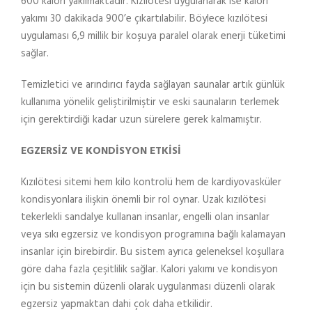
600 kalori yakılmaktadır. Kızılötesi uygulanarak ise kalori
yakımı 30 dakikada 900’e çıkartılabilir. Böylece kızılötesi
uygulaması 6,9 millik bir koşuya paralel olarak enerji tüketimi
sağlar.
Temizletici ve arındırıcı fayda sağlayan saunalar artık günlük
kullanıma yönelik geliştirilmiştir ve eski saunaların terlemek
için gerektirdiği kadar uzun sürelere gerek kalmamıştır.
EGZERSİZ VE KONDİSYON ETKİSİ
Kızılötesi sitemi hem kilo kontrolü hem de kardiyovasküler
kondisyonlara ilişkin önemli bir rol oynar. Uzak kızılötesi
tekerlekli sandalye kullanan insanlar, engelli olan insanlar
veya sıkı egzersiz ve kondisyon programına bağlı kalamayan
insanlar için birebirdir. Bu sistem ayrıca geleneksel koşullara
göre daha fazla çeşitlilik sağlar. Kalori yakımı ve kondisyon
için bu sistemin düzenli olarak uygulanması düzenli olarak
egzersiz yapmaktan dahi çok daha etkilidir.