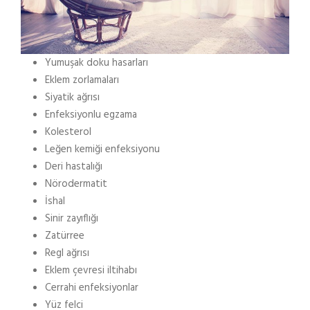
Yumuşak doku hasarları
Eklem zorlamaları
Siyatik ağrısı
Enfeksiyonlu egzama
Kolesterol
Leğen kemiği enfeksiyonu
Deri hastalığı
Nörodermatit
İshal
Sinir zayıflığı
Zatürree
Regl ağrısı
Eklem çevresi iltihabı
Cerrahi enfeksiyonlar
Yüz felci